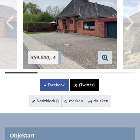
359.000,- €
Facebook
(Twitter)
Notizblock (
)
merken
drucken
Objektart