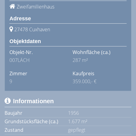
Zweifamilienhaus
Adresse
27478 Cuxhaven
Objektdaten
Objekt-Nr.
Wohnfläche
(ca.)
007LÄCH
287 m²
Zimmer
Kaufpreis
9
359.000,- €
Informationen
Baujahr
1956
Grundstücksfläche (ca.)
1.677 m²
Zustand
gepflegt