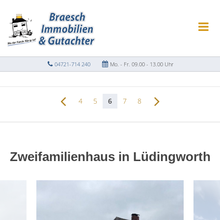
04721-714 240
Mo. - Fr. 09.00 - 13.00 Uhr
4
5
6
7
8
Zweifamilienhaus in Lüdingworth