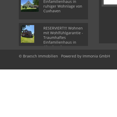
Einfamilienhaus in
ruhiger Wohnlage von
Cuxhaven
RESERVIERT!!! Wohnen
mit Wohlfühlgarantie -
Traumhaftes
Einfamilienhaus in
Altenbruch
© Braesch Immobilien
Powered by Immonia GmbH