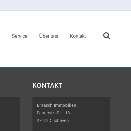
Service
Über uns
Kontakt
KONTAKT
Braesch Immobilien
Papenstraße 113
27472 Cuxhaven