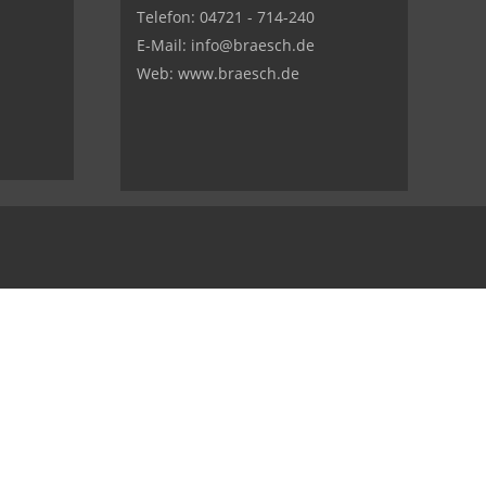
Telefon:
04721 - 714-240
E-Mail:
info@braesch.de
Web: www.braesch.de