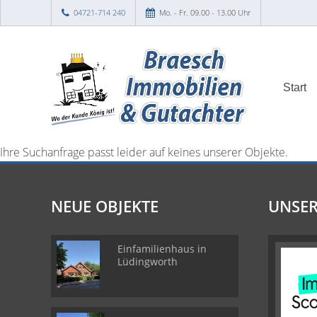
04721-714 240
Mo. - Fr. 09.00 - 13.00 Uhr
Start
Ihre Suchanfrage passt leider auf keines unserer Objekte.
NEUE OBJEKTE
UNSER
Einfamilienhaus in
Lüdingworth