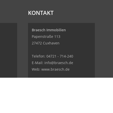
KONTAKT
Braesch Immobilien
Papenstraße 113
27472 Cuxhaven
Telefon:
04721 - 714-240
E-Mail:
info@braesch.de
Web: www.braesch.de