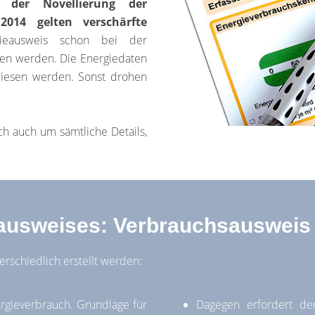
 der Novellierung der
2014 gelten verschärfte
gieausweis schon bei der
ben werden. Die Energiedaten
wiesen werden. Sonst drohen
h auch um sämtliche Details,
ausweises: Verbrauchsausweis
terschiedlich erstellt werden:
rgieverbrauch. Grundlage für
Dagegen erfordert d