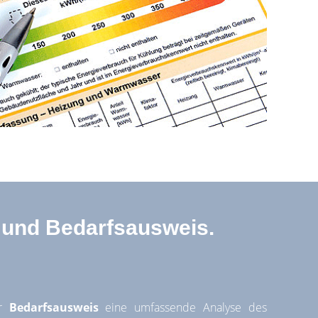
 und Bedarfsausweis.
er
Bedarfsausweis
eine umfassende Analyse des