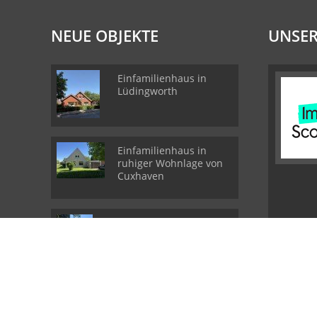
NEUE OBJEKTE
UNSER
Einfamilienhaus in
Lüdingworth
Einfamilienhaus in
ruhiger Wohnlage von
Cuxhaven
RESERVIERT!!! Wohnen
mit Wohlfühlgarantie -
Traumhaftes
Einfamilienhaus in
Altenbruch
© Braesch Immobilien
Powered by Immonia GmbH