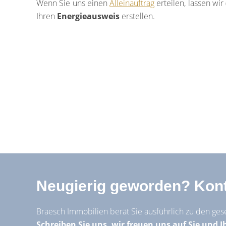
Wenn Sie uns einen
Alleinauftrag
erteilen, lassen wir 
Ihren
Energieausweis
erstellen.
Neugierig geworden? Konta
Braesch Immobilien berät Sie ausführlich zu den ges
Schreiben Sie uns, wir freuen uns auf Sie und I