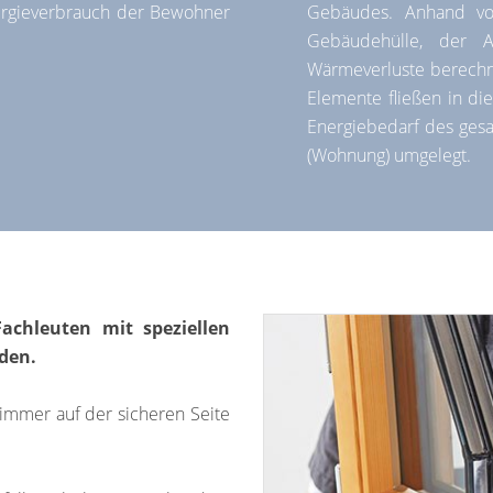
ergieverbrauch der Bewohner
Gebäudes. Anhand vo
Gebäudehülle, der 
Wärmeverluste berechn
Elemente fließen in di
Energiebedarf des gesa
(Wohnung) umgelegt.
achleuten mit speziellen
den.
 immer auf der sicheren Seite