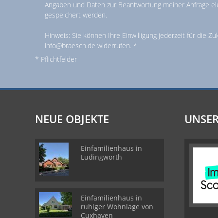
Angaben und Daten zur Beantwortung meiner Anfrage el
gespeichert werden.
Hinweis: Sie können Ihre Einwilligung jederzeit für die Zu
info@braesch.de widerrufen. *
* Pflichtfelder
NEUE OBJEKTE
UNSER
Einfamilienhaus in
Lüdingworth
Einfamilienhaus in
ruhiger Wohnlage von
Cuxhaven