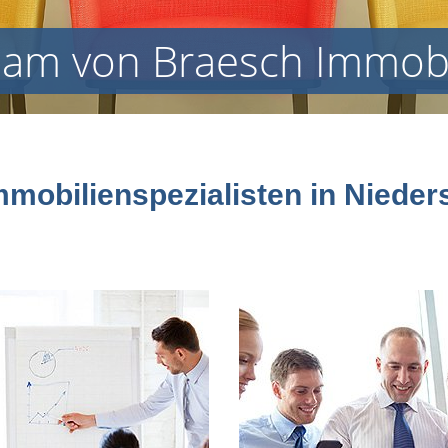
eam von Braesch Immobi
mmobilienspezialisten in Niede