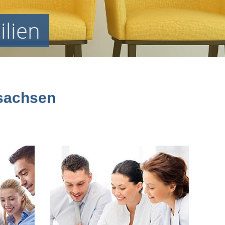
lien
rsachsen