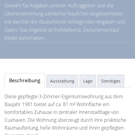
Gewähr für Angaben unserer Auftraggeber und die
Übereinstimmung sämtlicher baulicher Gegebenheiten
mit den bei der Baubehörde vorliegenden Angaben und
Daten. Das Angebot ist freibleibend. Zwischenverkauf
bleibt vorbehalten.
Beschreibung
Ausstattung
Lage
Sonstiges
Diese gepflegte 3-Zimmer-Eigentumswohnung aus dem
Baujahr 1981 bietet auf ca. 81 m² Wohnfläche ein
komfortables Zuhause in zentraler Innenstadtlage von
Cuxhaven. Die Wohnung überzeugt durch ihre praktische
Raumaufteilung, helle Wohnräume und ihren gepflegten